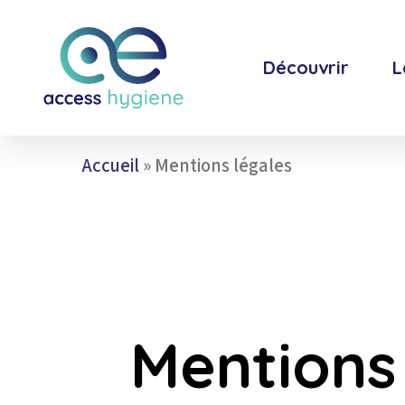
Skip
to
main
Découvrir
L
content
Accueil
»
Mentions légales
Mentions