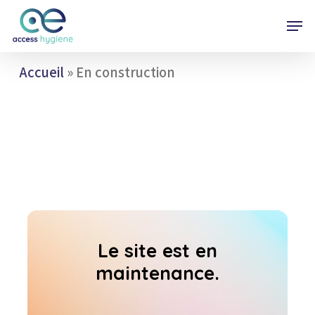
Skip
Menu
Men
to
main
content
Accueil
»
En construction
Le site est en
maintenance.